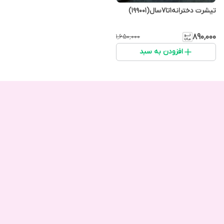
تیشرت‌ دخترانه۱تا۷سال(199001)
۸۹۰٬۰۰۰
۱٬۶۵۰٬۰۰۰
افزودن به سبد