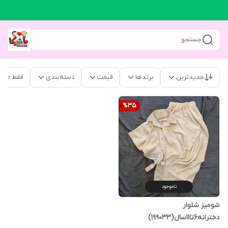
جستجو
جدیدترین
برندها
قیمت
دسته‌بندی
فقط محص
%
35
ناموجود
شومیز شلوار
دخترانه۶تا۱۱سال(199033)