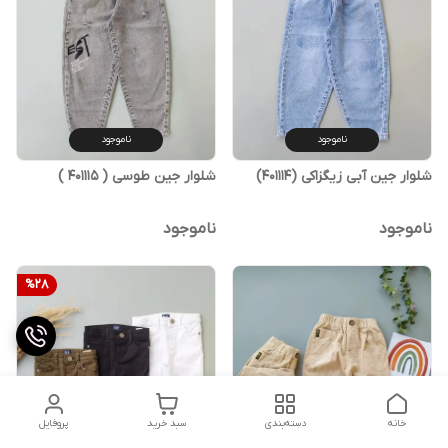
ناموجود
ناموجود
شلوار جین آبی زیگزاکی (401114)
شلوار جین طوسی ( 401115 )
ناموجود
ناموجود
%
28
خانه
دسته‌بندی
سبد خرید
پروفایل