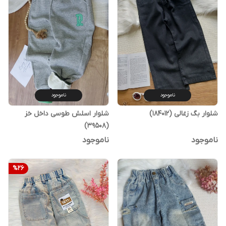
ناموجود
ناموجود
شلوار بگ زغالی (184012)
شلوار اسلش طوسی داخل خز
(39508)
ناموجود
ناموجود
%
26