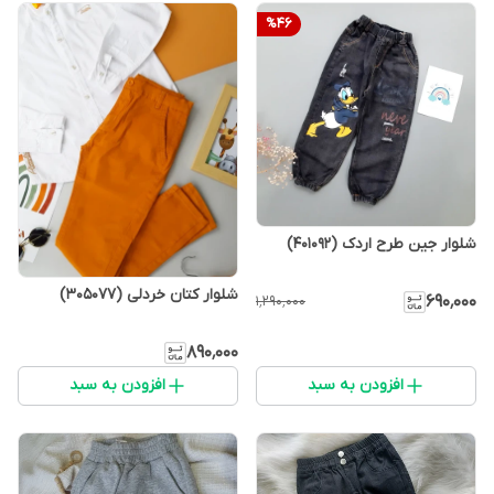
%
46
شلوار جین طرح اردک (401092)
شلوار کتان خردلی (305077)
۶۹۰٬۰۰۰
۱٬۲۹۰٬۰۰۰
۸۹۰٬۰۰۰
افزودن به سبد
افزودن به سبد