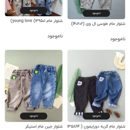
ناموجود
ناموجود
شلوار مام young love (139501)
شلوار مام طوسی ال وی (140202)
ناموجود
ناموجود
ناموجود
ناموجود
شلوار مام گربه دورایمون ( 135864
شلوار جین مام استیکر