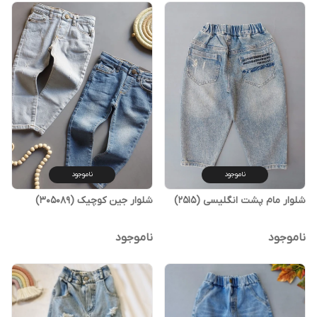
ناموجود
ناموجود
شلوار مام پشت انگلیسی (2515)
شلوار جین کوچیک (305089)
ناموجود
ناموجود