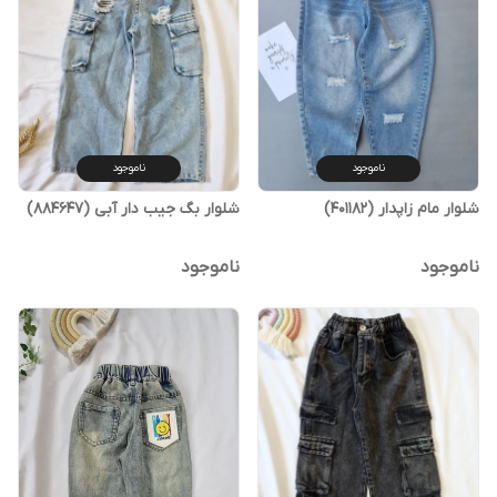
ناموجود
ناموجود
شلوار مام زاپدار (401182)
شلوار بگ جیب دار آبی (884647)
ناموجود
ناموجود