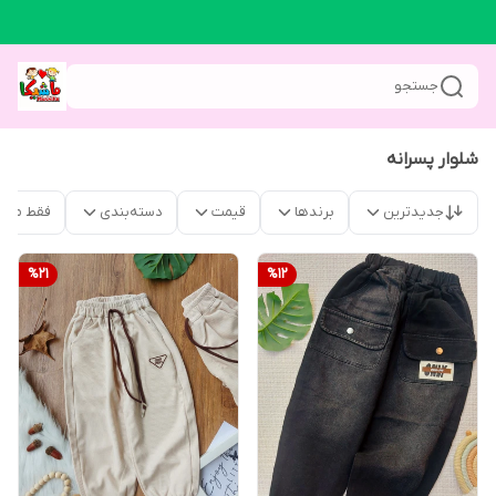
جستجو
شلوار پسرانه
جدیدترین
برندها
قیمت
دسته‌بندی
فقط محص
%
21
%
12