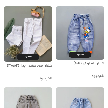
ناموجود
ناموجود
شلوار مام اردکی (40111)
شلوار جین سفید زاپدار (305102)
ناموجود
ناموجود