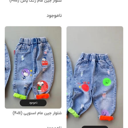
شلوار جین مام رنگ پاش (40111)
ناموجود
ناموجود
شلوار جین مام اسنوپی (40111)