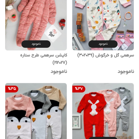
ناموجود
ناموجود
سرهمی گل و خرگوش (302039)
کاپشن سرهمی طرح ستاره
(212027)
ناموجود
ناموجود
%
35
%
37