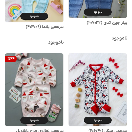
ناموجود
ناموجود
بیلر جین تدی (207032)
سرهمی پاندا (403029)
ناموجود
ناموجود
%
44
ناموجود
ناموجود
سرهمی میکی (206042)
سرهمی نوزادی طرح بابانویل