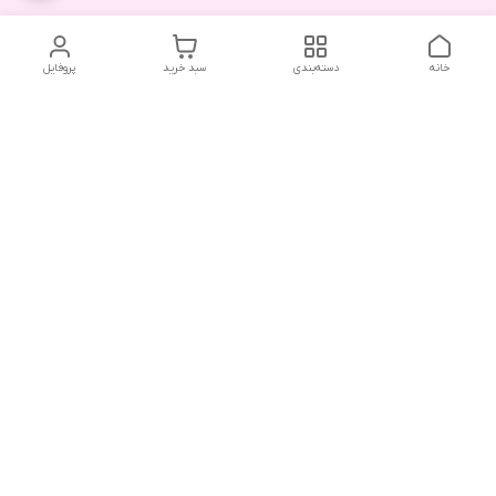
خانه
دسته‌بندی
سبد خرید
پروفایل
دسترسی سریع
تماس با ما
شکایات
درباره ما
قوانین و مقررات
سیاست حریم خصوصی
هفت روز هفته ، ۲۴ ساعت شبانه‌روز پاسخگوی شما هستیم .
آدرس فروشگاه حضوری : رشت ، بلوار ضیابری ، ابتدای فاز دوم