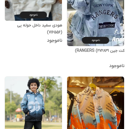
ناموجود
هودی سفید داخل حوله یی
(716556)
ناموجود
ناموجود
کت جین RANGERS (272831)
ناموجود