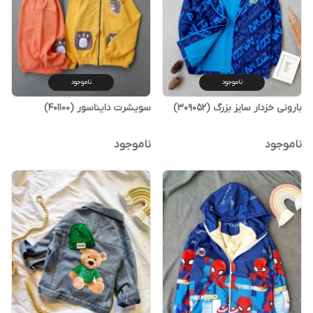
ناموجود
ناموجود
بارونی خزدار سایز بزرگ (309052)
سویشرت دایناسور (401100)
ناموجود
ناموجود