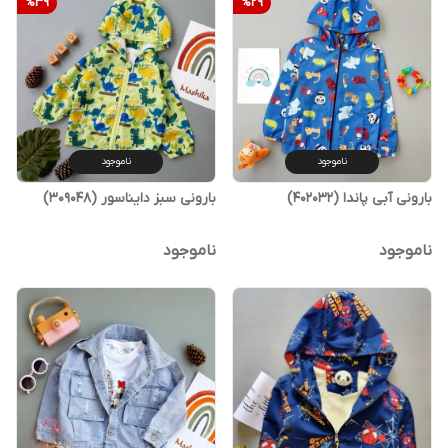
%
39
%
29
ناموجود
ناموجود
بارونی آبی پاندا (402032)
بارونی سبز دایناسور (309048)
ناموجود
ناموجود