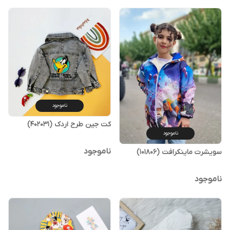
ناموجود
کت جین طرح اردک (402031)
ناموجود
ناموجود
سویشرت ماینکرافت (101806)
ناموجود