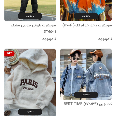
ناموجود
ناموجود
سویشرت داخل خز آبرنگی( 13004)
سویشرت بارونی طوسی مشکی
(301501)
ناموجود
ناموجود
%
24
ناموجود
کت جین (272834) BEST TIME
ناموجود