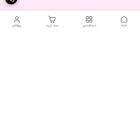
خانه
دسته‌بندی
سبد خرید
پروفایل
دسترسی سریع
تماس با ما
شکایات
درباره ما
قوانین و مقررات
سیاست حریم خصوصی
هفت روز هفته ، ۲۴ ساعت شبانه‌روز پاسخگوی شما هستیم .