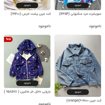
ناموجود
ناموجود
سویشرت مرد عنکبوتی (112254)
کت جین پشت خرس (199200)
ناموجود
ناموجود
%
15
ناموجود
بارونی داخل خز ماشین ( ‌958578 )
ناموجود
کت جین orange(209800)
ناموجود