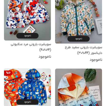
ناموجود
ناموجود
سویشرت بارونی مرد عنکبوتی
سویشرت بارونی سفید طرح
(402024)
دایناسور (309044)
ناموجود
ناموجود
%
16
ناموجود