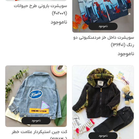
سویشرت بارونی طرح حیوانات
(402009)
ناموجود
ناموجود
سویشرت داخل خز مردعنکبوتی دو
رنگ (136401)
ناموجود
ناموجود
کت جین استیکردار علامت خطر
ناموجود