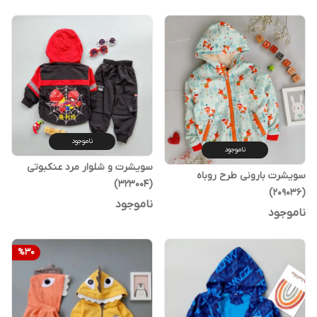
ناموجود
ناموجود
سویشرت و شلوار مرد عنکبوتی
سویشرت بارونی طرح روباه
(323004)
(209036)
ناموجود
ناموجود
%
30