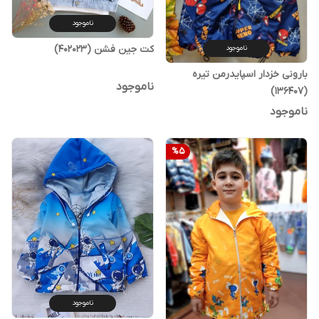
ناموجود
کت جین فشن (402023)
ناموجود
بارونی خزدار اسپایدرمن تیره
ناموجود
(136407)
ناموجود
%
5
ناموجود