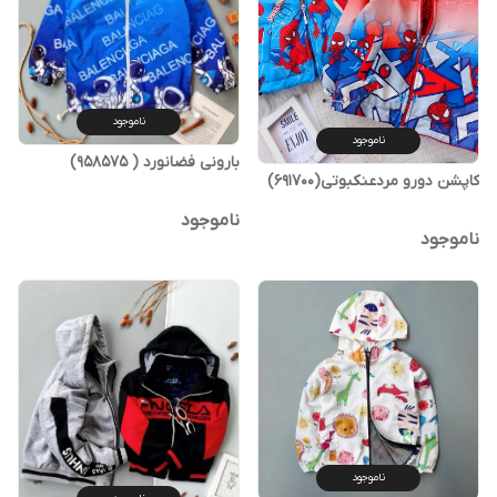
ناموجود
ناموجود
بارونی فضانورد ( 958575)
کاپشن دورو مردعنکبوتی(691700)
ناموجود
ناموجود
ناموجود