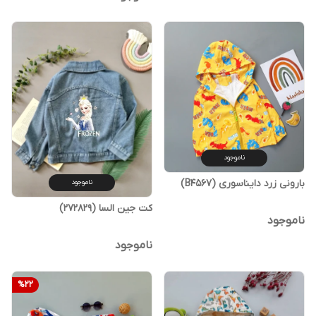
ناموجود
بارونی زرد دایناسوری (B4567)
ناموجود
کت جین السا (272829)
ناموجود
ناموجود
%
22