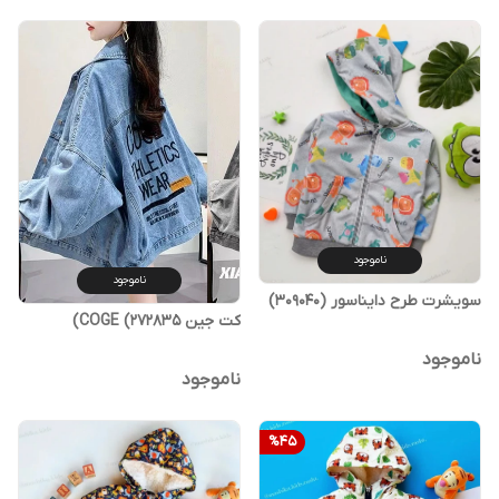
ناموجود
ناموجود
سویشرت طرح دایناسور (309040)
کت جین COGE (272835)
ناموجود
ناموجود
%
45