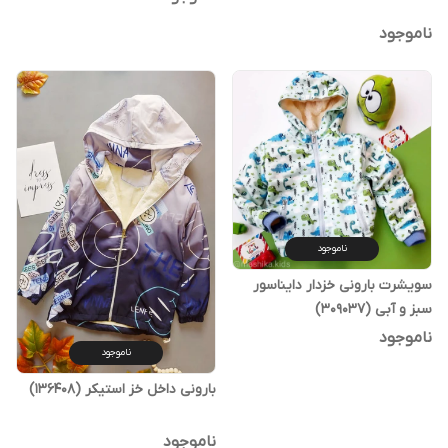
ناموجود
ناموجود
سویشرت بارونی خزدار دایناسور
سبز و آبی (309037)
ناموجود
ناموجود
بارونی داخل خز استیکر (136408)
ناموجود