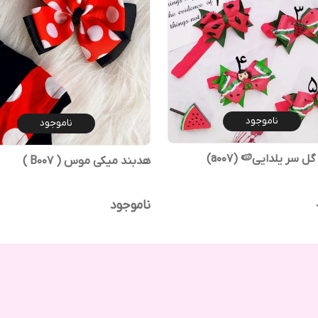
ناموجود
ناموجود
ل سر یلدایی🍉 (a007)
هدبند میکی موس ( B007 )
ناموجود