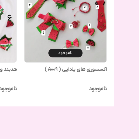
ناموجود
اکسسوری های یلدایی ( A009 )
هدبند و گ
ناموجود
ناموجود