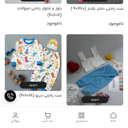
بلوز و شلوار راحتی حیوانات
ست راحتی دختر بالدار (407170 )
(407071)
ناموجود
ناموجود
ناموجود
ست راحتی دینو (407098)
ناموجود
نیم تنه و شلوار آبی (219114)
ناموجود
خانه
دسته‌بندی
سبد خرید
پروفایل
ناموجود