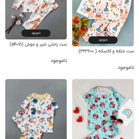
ناموجود
ناموجود
ست راحتی شیر و موش (a4071)
ست ملکه و‌ کالسکه ( 323600)
ناموجود
ناموجود