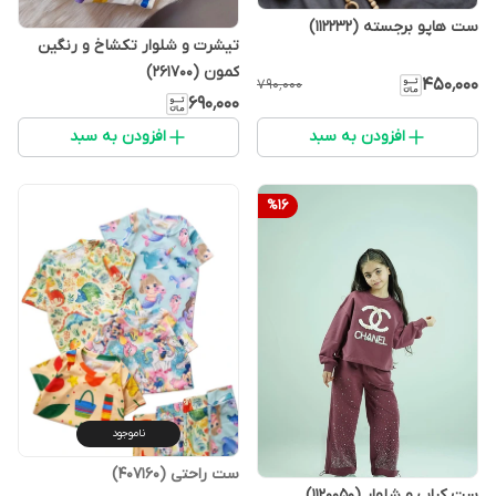
ست هاپو برجسته (112232)
تیشرت و شلوار تکشاخ و رنگین
کمون (261700)
۴۵۰٬۰۰۰
۷۹۰٬۰۰۰
۶۹۰٬۰۰۰
افزودن به سبد
افزودن به سبد
%
16
ناموجود
ست راحتی (407160)
ست کراپ و شلوار (1120050)