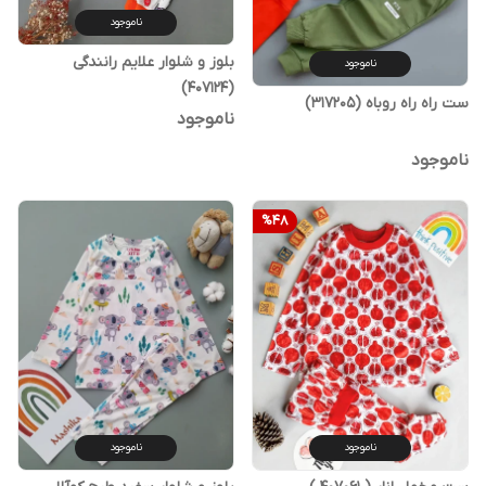
ناموجود
بلوز و شلوار علایم رانندگی
ناموجود
(407124)
ست راه راه روباه (317205)
ناموجود
ناموجود
%
48
ناموجود
ناموجود