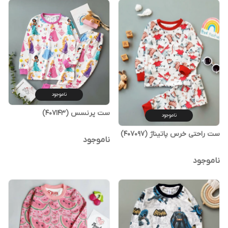
ناموجود
ست پرنسس (407143)
ناموجود
ست راحتی خرس پاتیناژ (407097)
ناموجود
ناموجود