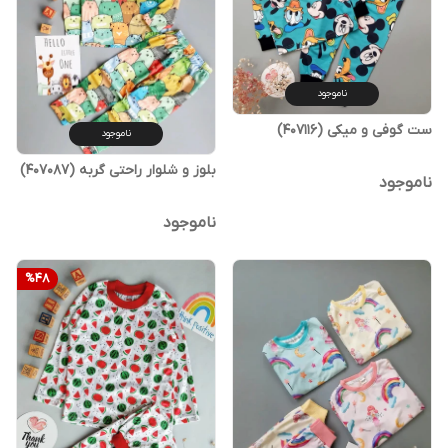
ناموجود
ست گوفی و میکی (407116)
ناموجود
بلوز و شلوار راحتی گربه (407087)
ناموجود
ناموجود
%
48