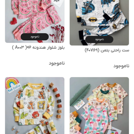
ناموجود
ناموجود
بلوز شلوار هندونه 🍉( A003 )
ست راحتی بتمن (407169)
ناموجود
ناموجود