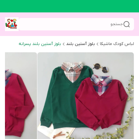
جستجو
لباس کودک ماشیکا
بلوز آستین بلند
بلوز آستین بلند پسرانه