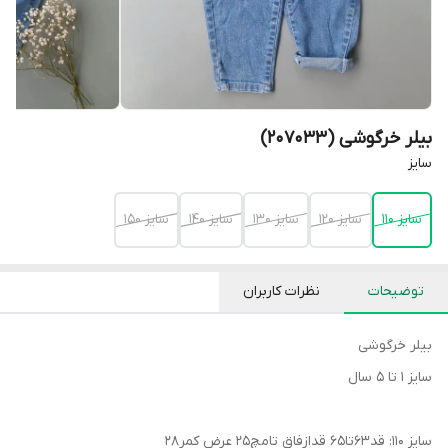
بیلر خرگوشی (207033)
سایز
سایز 110
سایز 120
سایز 130
سایز 140
سایز 150
توضیحات
نظرات کاربران
بیلر خرگوشی
سایز ۱ تا ۵ سال
سایز ۱۱۰: قد۶۳تا۶۵ قدازفاق تامچ۲۵ عرض کمر۲۸