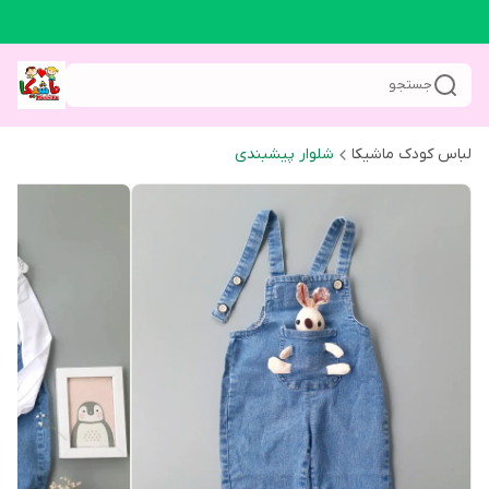
جستجو
لباس کودک ماشیکا
شلوار پیشبندی