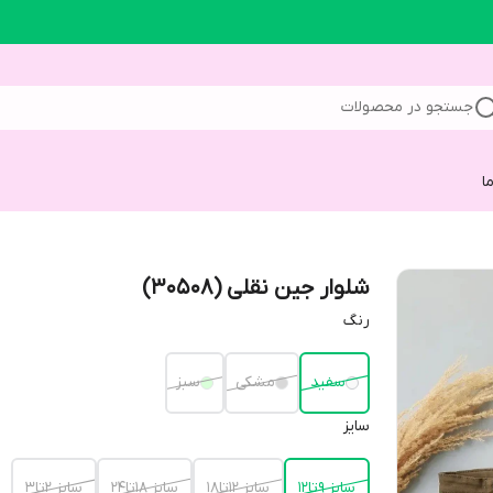
جستجو در محصولات
ا
شلوار جین نقلی (30508)
رنگ
سفید
مشکی
سبز
سایز
سایز 9تا12
سایز 12تا18
سایز 18تا24
سایز 2تا3