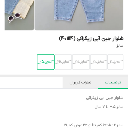
شلوار جین آبی زیگزاکی (401114)
سایز
سایز 21
سایز 22
سایز 23
سایز 24
سایز 25
توضیحات
نظرات کاربران
شلوار جین ابی زیگراکی
سایز ۳.۵ تا ۷ سال
سایز۲۱ : قد۶۲ کمرتافاق۲۳ عرض کمر۲۱