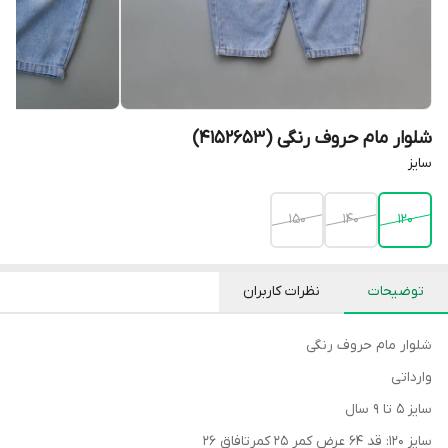
شلوار مام حروف رنگی (4152653)
سایز
150
140
120
توضیحات
نظرات کاربران
شلوار مام حروف رنگی
وارداتی
سایز ۵ تا ۹ سال
سایز ۱۲۰: قد ۶۴ عرض کمر ۲۵ کمرتافاق ۲۶