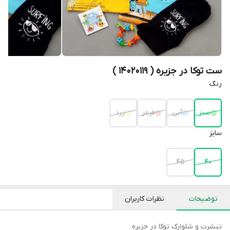
ست توکا در جزیره ( 14020119 )
رنگ
سبز
آبی
قرمز
زرد
سایز
45
40
توضیحات
نظرات کاربران
تیشرت و شلوارک توکا در جزیره