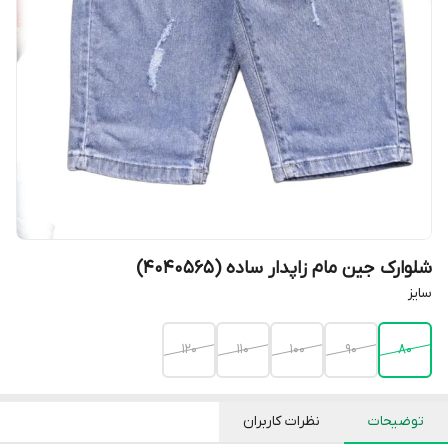
شلوارک جین مام زاپدار ساده (4040565)
سایز
120
110
100
90
80
توضیحات
نظرات کاربران