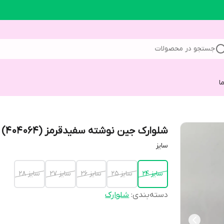
جستجو در محصولات
ا
شلوارک جین نوشته سفیدقرمز (404064)
سایز
سایز 24
سایز 25
سایز 26
سایز 27
سایز 28
دسته‌بندی
:
شلوارک