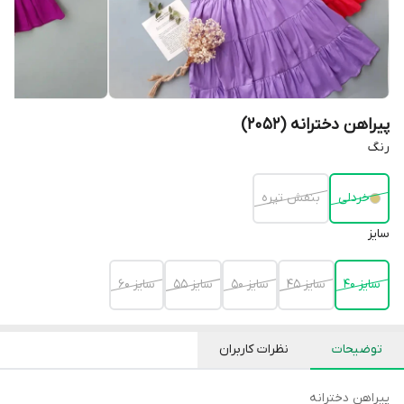
پیراهن دخترانه (2052)
رنگ
خردلی
بنفش تیره
سایز
سایز 40
سایز 45
سایز 50
سایز 55
سایز 60
توضیحات
نظرات کاربران
پیراهن دخترانه