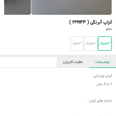
کراپ آبرنگی ( 229944 )
سایز
سایز۵
سایز۷
سایز۹
توضیحات
نظرات کاربران
کراپ وارداتی
۲ تا ۷ سال
اندازه های کراپ :