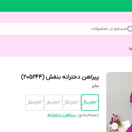
جستجو در محصولات
ا
پیراهن دخترانه بنفش (205244)
سایز
سایز 40
سایز 45
سایز 50
سایز 55
دسته‌بندی
:
پیراهن دخترانه