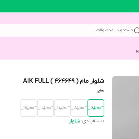
جستجو در محصولات
ا
شلوار مام AIK FULL ( 464649 )
سایز
سایز6
سایز8
سایز10
سایز12
سایز14
دسته‌بندی
:
شلوار