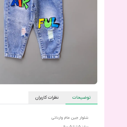
توضیحات
نظرات کاربران
شلوار جین مام وارداتی
سایز ۱.۵ تا ۵ سال