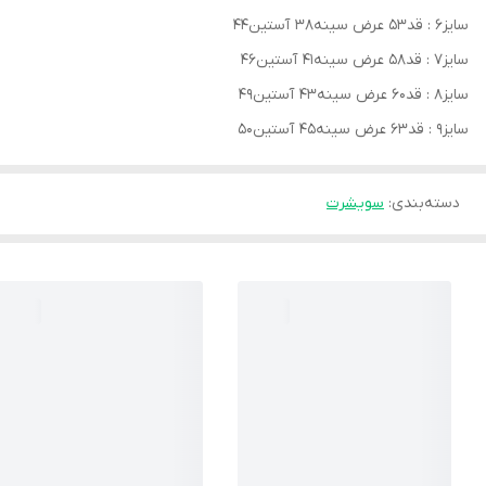
سایز۶ : قد۵۳ عرض سینه۳۸ آستین۴۴
سایز۷ : قد۵۸ عرض سینه۴۱ آستین۴۶
سایز۸ : قد۶۰ عرض سینه۴۳ آستین۴۹
سایز۹ : قد۶۳ عرض سینه۴۵ آستین۵۰
دسته‌بندی
:
سویشرت