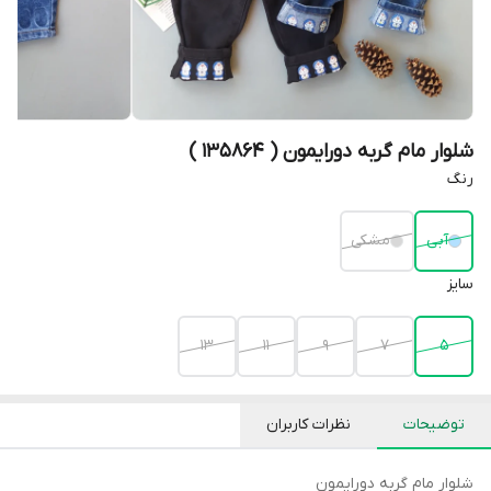
شلوار مام گربه دورایمون ( 135864 )
رنگ
آبی
مشکی
سایز
۱۳
۱۱
۹
۷
۵
توضیحات
نظرات کاربران
شلوار مام گربه دورایمون