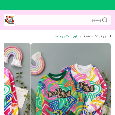
جستجو
لباس کودک ماشیکا
بلوز آستین بلند