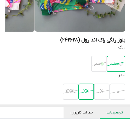
بلوز رنگی راک‌ اند رول (242628)
رنگ
سفید
سبز
سایز
XXXL
XXl
Xl
L
توضیحات
نظرات کاربران