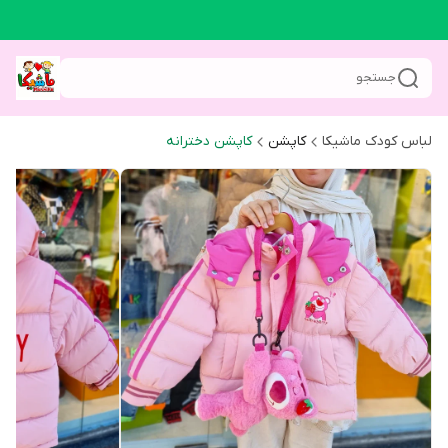
جستجو
لباس کودک ماشیکا
کاپشن
کاپشن دخترانه