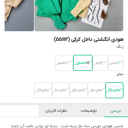
هودی انگشتی داخل کرکی (551112)
رنگ
سبز
کرم
مشکی
سفید
سایز
سایز 45
سایز 50
سایز 55
سایز 60
سایز 65
بررسی
توضیحات
نظرات کاربران
جنس هودی دورس سه نخ پنبه است . پنبه ای بودن بافت آن باعث