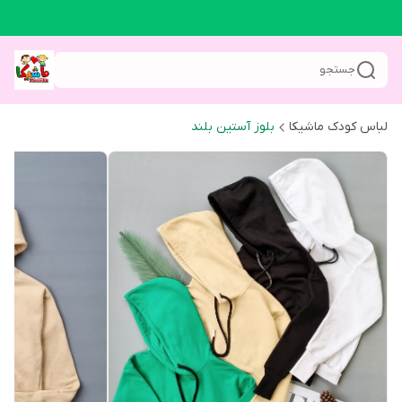
جستجو
لباس کودک ماشیکا
بلوز آستین بلند