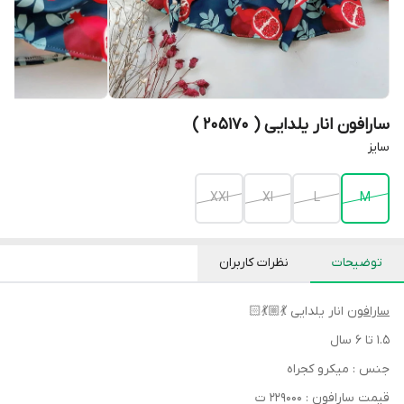
سارافون انار یلدایی ( 205170 )
سایز
XXl
Xl
L
M
توضیحات
نظرات کاربران
سارافون
انار یلدایی 💃🏼💃🏻
۱.۵ تا ۶ سال
جنس : میکرو کجراه
قیمت سارافون‌ : ۲۲۹۰۰۰ ت