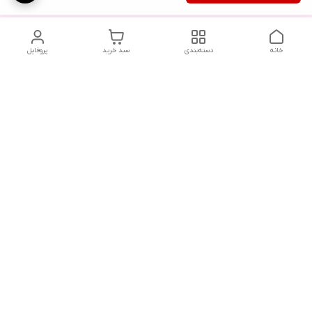
خانه
دسته‌بندی
سبد خرید
پروفایل
دسترسی سریع
تماس با ما
شکایات
درباره ما
قوانین و مقررات
سیاست حریم خصوصی
هفت روز هفته ، ۲۴ ساعت شبانه‌روز پاسخگوی شما هستیم .
آدرس فروشگاه حضوری : رشت ، بلوار ضیابری ، ابتدای فاز دوم