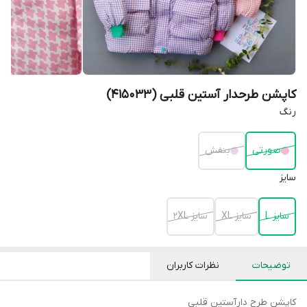
کاپشن طرحدار آستین قلبی (415033)
رنگ
صورتی
بنفش
سایز
سایز L
سایز XL
سایز 2XL
توضیحات
نظرات کاربران
کاپشن طرح دارآستین قلبی