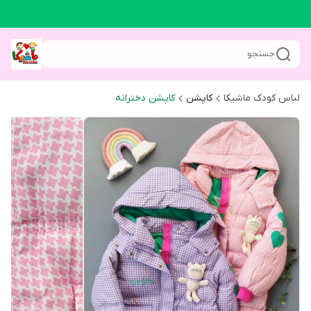
جستجو
لباس کودک ماشیکا
کاپشن
کاپشن دخترانه