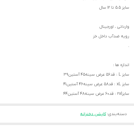
سایز ۵.۵ تا ۱۲ سال
وارداتی ، اورجینال
رویه ضدآب داخل خز
.
اندازه ها :
سایز L : قد۵۶ عرض سینه۴۵ آستین۳۹
سایز xL : قد۵۸ عرض سینه۴۶ آستین۴۱
سایز2xl : قد۶۰ عرض سینه۴۸ آستین۴۴
دسته‌بندی
:
کاپشن دخترانه