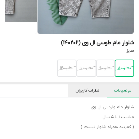
شلوار مام طوسی ال وی (140202)
سایز
سایز 80
سایز 90
سایز 100
سایز 120
توضیحات
نظرات کاربران
شلوار مام وارداتی ال وی
مناسب ۱ تا ۵ سال
( کمربند همراه شلوار نیست )