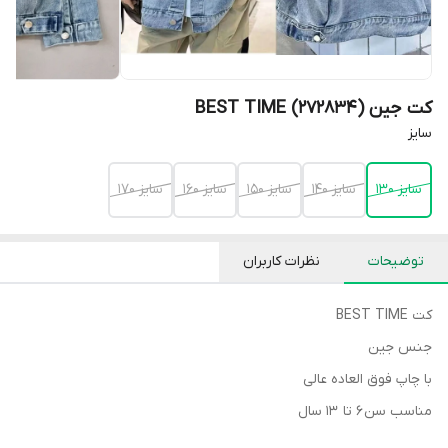
کت جین (272834) BEST TIME
سایز
سایز 130
سایز 140
سایز 150
سایز 160
سایز 170
توضیحات
نظرات کاربران
کت BEST TIME
جنس جین
با چاپ فوق العاده عالی
مناسب سن ۶ تا ۱۳ سال