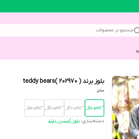
جستجو در محصولات
ا
بلوز برند teddy bears( 202970 )
سایز
سایز 120
سایز 130
سایز 140
سایز 150
دسته‌بندی
:
بلوز آستین بلند