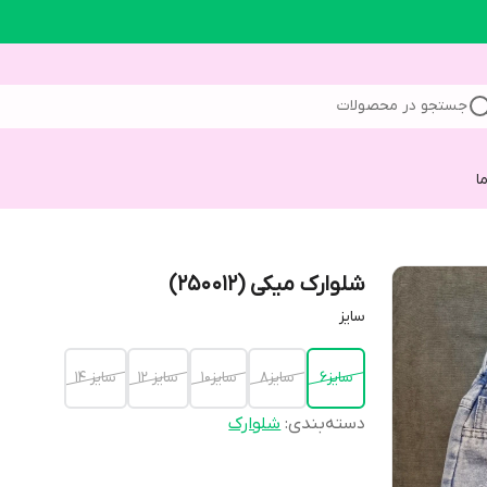
جستجو در محصولات
ا
شلوارک میکی (250012)
سایز
سایز6
سایز8
سایز10
سایز 12
سایز 14
دسته‌بندی
:
شلوارک