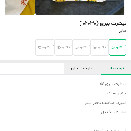
تیشرت ببری (102030)
سایز
سایز 90
سایز 100
سایز 110
سایز 120
سایز 130
توضیحات
نظرات کاربران
تیشرت ببری 🐯
نرم و سبُک
اسپرت مناسب دختر پسر
سایز ۲ تا ۷ سال
__
اندازه های تیشرت :