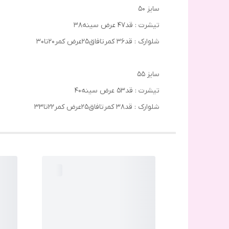
سایز ۵۰
تیشرت : قد۴۷ عرض سینه۳۸
شلوارک : قد۳۶ کمرتافاق۲۵عرض کمر۲۰تا۳۰
سایز ۵۵
تیشرت : قد۵۳ عرض سینه۴۰
شلوارک : قد۳۸ کمرتافاق۲۵عرض کمر۲۲تا۳۳