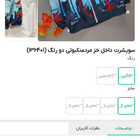
سویشرت داخل خز مردعنکبوتی دو رنگ (136401)
رنگ
آبی
نارنجی
سایز
سایز 6
سایز 7
سایز 8
سایز 9
توضیحات
نظرات کاربران