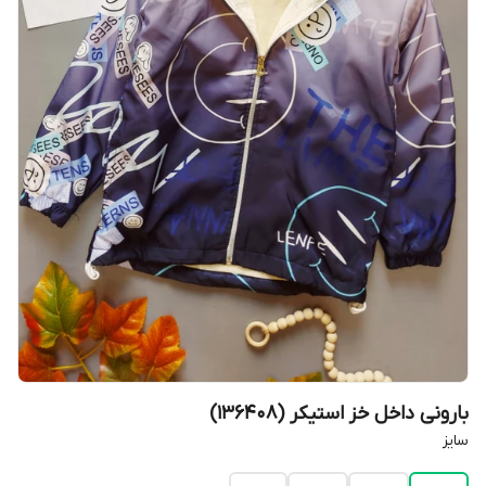
بارونی داخل خز استیکر (136408)
سایز