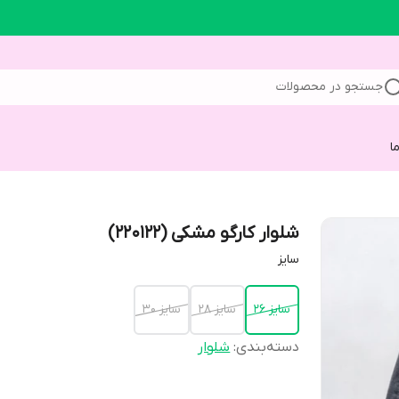
جستجو در محصولات
ا
شلوار کارگو مشکی (220122)
سایز
سایز 26
سایز 28
سایز 30
دسته‌بندی
:
شلوار