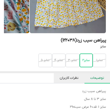
پیراهن سیب زرد(122038)
سایز
سایز1
سایز2
سایز 3
سایز 4
سایز 5
توضیحات
نظرات کاربران
پیراهن سیب زرد
سایز ۳ تا ۸ سال
سایز ۱: قد۶۰ عرض سینه۲۹