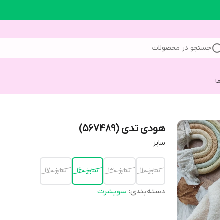
جستجو در محصولات
ا
هودی تدی (567489)
سایز
سایز 110
سایز 130
سایز 160
سایز 170
دسته‌بندی
:
سویشرت