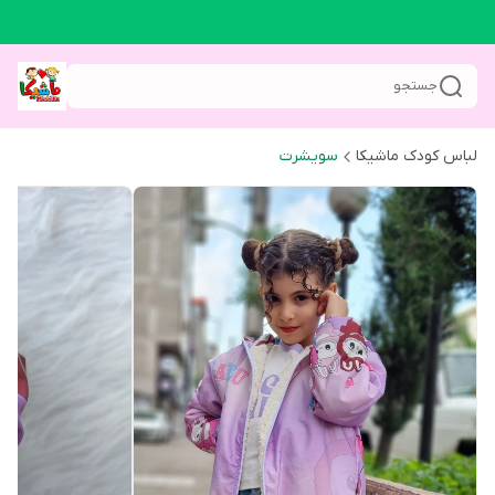
جستجو
لباس کودک ماشیکا
سویشرت