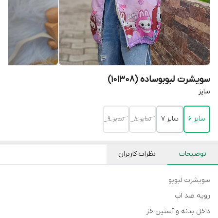
سویشرت لبوبوساده (101308)
سایز
سایز 6
سایز 7
سایز 8
سایز 9
توضیحات
نظرات کاربران
سویشرت لبوبو
رویه ضد اب
داخل بدنه و آستین خز