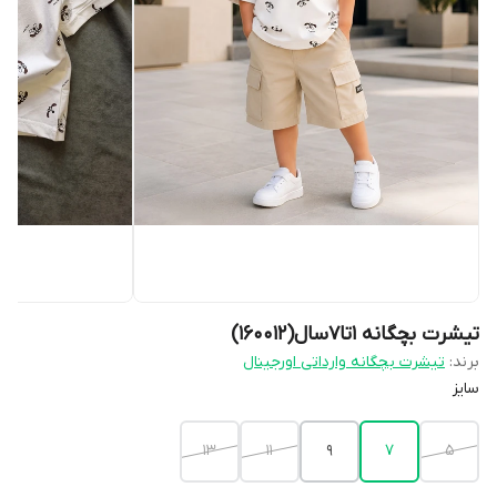
تیشرت‌ بچگانه ۱تا۷سال(160012)
برند:
تیشرت بچگانه وارداتی اورجینال
سایز
۱۳
۱۱
۹
۷
۵