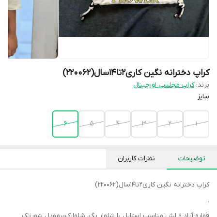
کراپ دخترانه نگین کاری۲تا۱۴سال(220062)
برند:
کراپ مجلسی اورجینال
سایز
۶
۵
۴
۳
۲
۱
توضیحات
نظرات کاربران
کراپ دخترانه نگین کاری۲تا۱۴سال(220062)
.
قواره آزاد و لش مناسب استایل با شلوار بگ، شلوارک‌برمودا ، شورتک