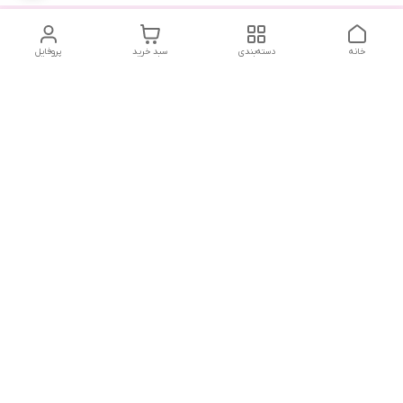
خانه
دسته‌بندی
سبد خرید
پروفایل
دسترسی سریع
تماس با ما
شکایات
درباره ما
قوانین و مقررات
سیاست حریم خصوصی
هفت روز هفته ، ۲۴ ساعت شبانه‌روز پاسخگوی شما هستیم .
آدرس فروشگاه حضوری : رشت ، بلوار ضیابری ، ابتدای فاز دوم