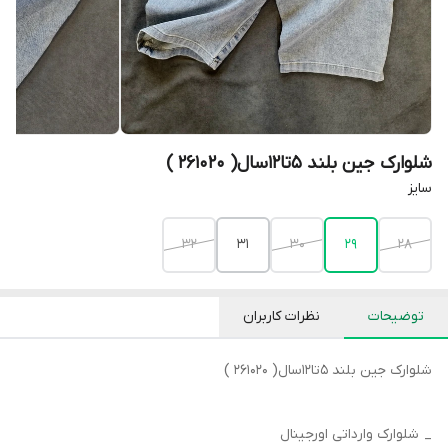
شلوارک جین بلند ۵تا۱۲سال( 261020 )
سایز
۳۲
۳۱
۳۰
۲۹
۲۸
توضیحات
نظرات کاربران
شلوارک جین بلند ۵تا۱۲سال( 261020 )
_ شلوارک وارداتی اورجینال