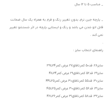
_ مناسب ۵ تا ۱۲ سال
_ پارچه‌ جین نرم‌‌، بدون تغییر رنگ و فرم به همراه یک سال ضمانت
قابل اتو شدن می باشد و رنگ و ایستایی پارچه در اثر شستشو تغییر
نمی کند .
.
راهنمای انتخاب سایز :
سایز۲۸: قد۵۰ کمرتافاق۲۷ عرض کمر۲۴تا۳۹
سایز۲۹: قد۵۲ کمرتافاق۲۹ عرض کمر۲۴تا۴۱
سایز۳۰: قد۵۵ کمرتافاق۳۰ عرض کمر۲۵تا۴۴
سایز۳۱: قد۵۶ کمرتافاق۳۰ عرض کمر۲۵تا۴۵
سایز۳۲: قد۵۸ کمرتافاق۳۱ عرض کمر۲۶تا۴۶