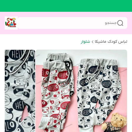
جستجو
لباس کودک ماشیکا
شلوار