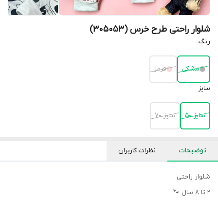
شلوار راحتی طرح خرس (305053)
رنگ
مشکی
قرمز
سایز
سایز 50
سایز 70
توضیحات
نظرات کاربران
شلوار‌ راحتی
۲ تا ۸ سال 🐾