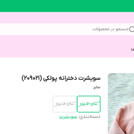
جستجو در محصولات
ا
سویشرت دخترانه پولکی (209021)
سایز
سایز 12 ماه
سایز 18 ماه
دسته‌بندی
:
سویشرت