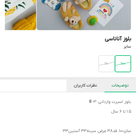
بلوز آناناسی
سایز
۱۱۰
100
توضیحات
نظرات کاربران
بلوز اسپرت‌ وارداتی 🌱🍍
۱.۵ تا ۶ سال
سایز۱۰۰: قد۳۸ عرض سینه۳۳ آستین۳۳