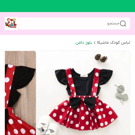
جستجو
لباس کودک ماشیکا
بلوز دامن