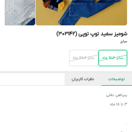
شومیز سفید توپ توپی (303142)
سایز
سایز 6تا9 ماه
سایز 9تا12 ماه
توضیحات
نظرات کاربران
پیراهن نقلی
۳ تا ۱۸ ماه
.