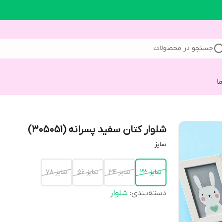
جستجو در محصولات
ا
شلوار کتان سفید پسرانه (305051)
سایز
سایز 23
سایز 34
سایز 56
سایز 78
دسته‌بندی
:
شلوار