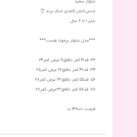
شلوار سفید
جنس:کتان کاغذی خنک برند 👌
سایز ۱ تا ۶ سال
***مدل شلوار برمودا هست***
۲۳: قد۴۱ کمر تافاق۲۱ عرض کمر۲۴
۳۴: قد۴۶ کمر تافاق۲۲ عرض کمر۲5
۵۶: قد۵۵ کمر تافاق۲۳ عرض کمر۲۸
۷۸: قد57 کمر تافاق۲3 عرض کمر۲8
قیمت: ۱۴۹۰۰۰ ت