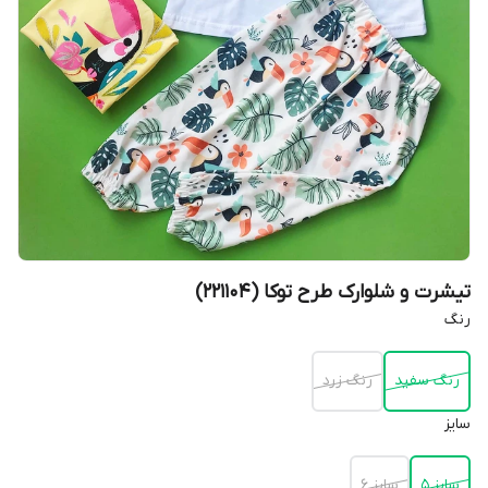
تیشرت و شلوارک طرح توکا (221104)
رنگ
رنگ سفید
رنگ زرد
سایز
سایز 5
سایز 6