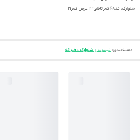
شلوارک: قد۴۸ کمرتافاق۲۳ عرض کمر۲۱
دسته‌بندی
:
تیشرت و شلوارک دخترانه