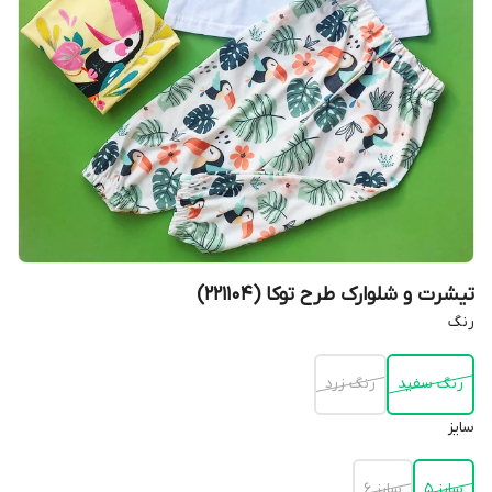
تیشرت و شلوارک طرح توکا (221104)
رنگ
رنگ سفید
رنگ زرد
سایز
سایز 5
سایز 6