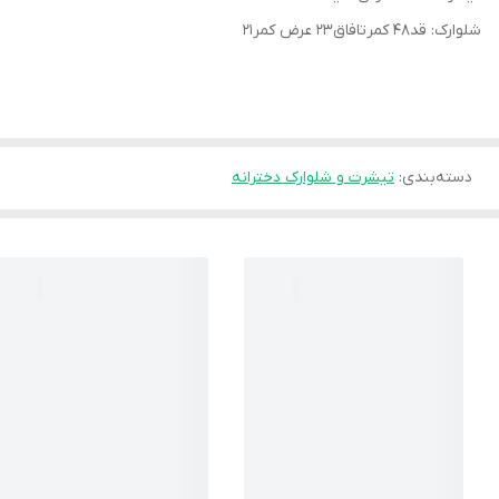
شلوارک: قد۴۸ کمرتافاق۲۳ عرض کمر۲۱
دسته‌بندی
:
تیشرت و شلوارک دخترانه